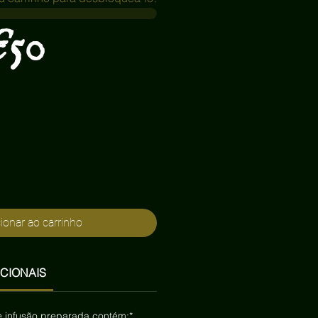
€50
ionar ao carrinho
CIONAIS
 infusão preparada contém:*