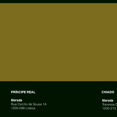
PRÍNCIPE REAL
CHIADO
Morada
Morada
Rua Cecílio de Sousa 1A
Travessa 
1200-098 Lisboa
1200-213 