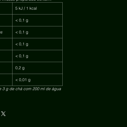
5 kJ / 1 kcal
< 0,1 g
os
< 0,1 g
< 0,1 g
< 0,1 g
0,2 g
< 0,01 g
e 3 g de chá com 200 ml de água