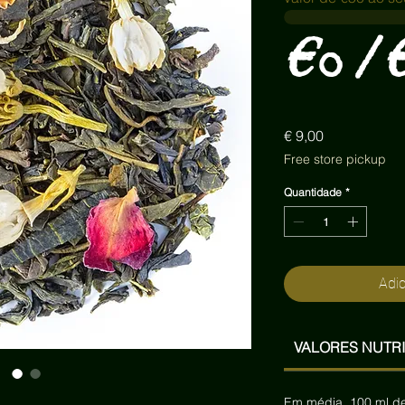
€0 / 
Preço
€ 9,00
Free store pickup
Quantidade
*
Adic
VALORES NUTRI
Em média, 100 ml de