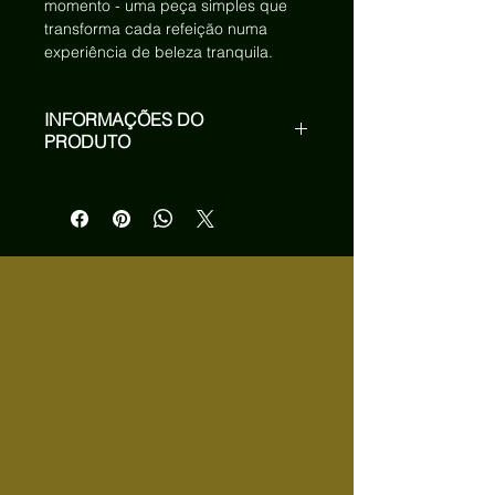
momento - uma peça simples que
transforma cada refeição numa
experiência de beleza tranquila.
INFORMAÇÕES DO
PRODUTO
Quantidade: Pacote com 2
Cor: Branco com padrão Toile de
Jouy verde
Tamanho: 35 X 50 CM
Lavar à máquina, máximo 30°C,
ciclo delicado.
Encolhimento máximo de 4%
Não utilizar líxivia.
Não é adequado para a máquina de
secar.
Temperatura média do ferro
Não lavar a seco.
Feito em Portugal