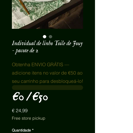
Individual de linho Toile de Jouy
- pacote de 2
Obtenha ENVIO GRÁTIS —
adicione itens no valor de €50 ao
seu carrinho para desbloqueá-lo!
€0 / €50
Preço
€ 24,99
Free store pickup
Quantidade
*